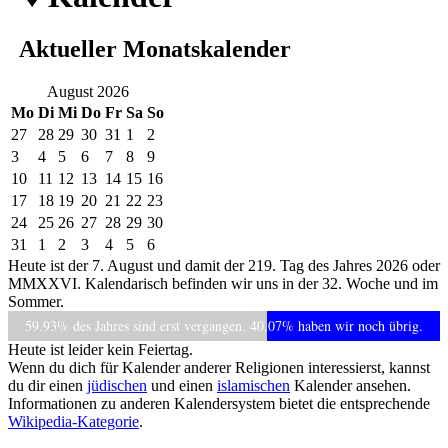
Aktueller Monatskalender
August 2026
Mo
Di
Mi
Do
Fr
Sa
So
27
28
29
30
31
1
2
3
4
5
6
7
8
9
10
11
12
13
14
15
16
17
18
19
20
21
22
23
24
25
26
27
28
29
30
31
1
2
3
4
5
6
Heute ist der
7. August
und damit der
219. Tag
des Jahres 2026 oder
MMXXVI. Kalendarisch befinden wir uns in der
32. Woche
und im
Sommer.
59.93% des Jahres sind erst vergangen. 40.07% haben wir noch übrig.
Heute ist leider
kein Feiertag
.
Wenn du dich für Kalender anderer Religionen interessierst, kannst
du dir einen
jüdischen
und einen
islamischen
Kalender ansehen.
Informationen zu anderen Kalendersystem bietet die entsprechende
Wikipedia-Kategorie
.