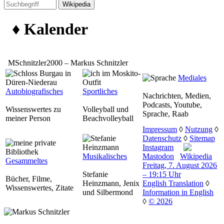
♦ Kalender
MSchnitzler2000 – Markus Schnitzler
Mediales
Autobiografisches
Sportliches
Nachrichten, Medien,
Podcasts, Youtube,
Wissenswertes zu
Volleyball und
Sprache, Raab
meiner Person
Beachvolleyball
Impressum
◊
Nutzung
◊
Datenschutz
◊
Sitemap
Instagram
Musikalisches
Mastodon
Wikipedia
Gesammeltes
Freitag, 7. August 2026
Stefanie
– 19:15 Uhr
Bücher, Filme,
Heinzmann, Jenix
English Translation
◊
Wissenswertes, Zitate
und Silbermond
Information in English
◊
© 2026