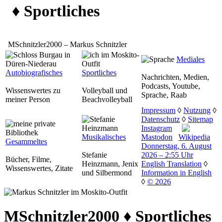
♦ Sportliches
MSchnitzler2000 – Markus Schnitzler
Mediales
Autobiografisches
Sportliches
Nachrichten, Medien,
Podcasts, Youtube,
Wissenswertes zu
Volleyball und
Sprache, Raab
meiner Person
Beachvolleyball
Impressum
◊
Nutzung
◊
Datenschutz
◊
Sitemap
Instagram
Musikalisches
Mastodon
Wikipedia
Gesammeltes
Donnerstag, 6. August
Stefanie
2026 – 2:55 Uhr
Bücher, Filme,
Heinzmann, Jenix
English Translation
◊
Wissenswertes, Zitate
und Silbermond
Information in English
◊
© 2026
MSchnitzler2000 ♦ Sportliches