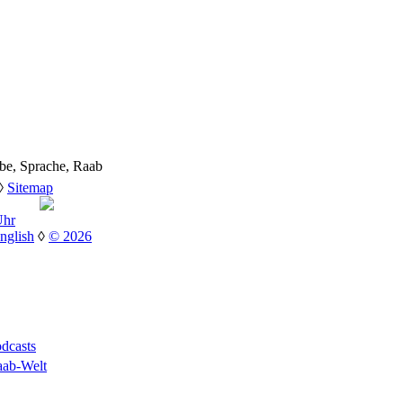
be, Sprache, Raab
◊
Sitemap
Uhr
nglish
◊
© 2026
dcasts
ab-Welt