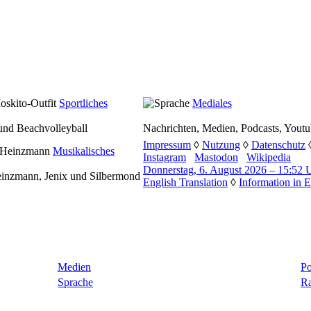
Sportliches
Mediales
 und Beachvolleyball
Nachrichten, Medien, Podcasts, Youtu
Impressum
◊
Nutzung
◊
Datenschutz
Musikalisches
Instagram
Mastodon
Wikipedia
Donnerstag, 6. August 2026 – 15:52 
einzmann, Jenix und Silbermond
English Translation
◊
Information in E
Medien
Po
Sprache
Ra