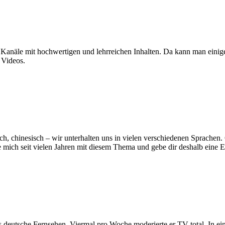
 Kanäle mit hochwertigen und lehrreichen Inhalten. Da kann man einig
 Videos.
isch, chinesisch – wir unterhalten uns in vielen verschiedenen Sprache
ge mich seit vielen Jahren mit diesem Thema und gebe dir deshalb eine E
r das deutsche Fernsehen. Viermal pro Woche moderierte er TV total. In