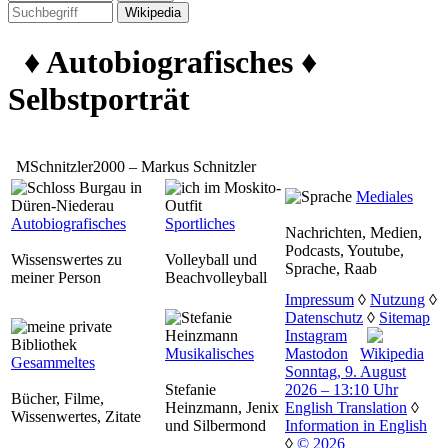
♦ Autobiografisches ♦
Selbstporträt
MSchnitzler2000 – Markus Schnitzler
Mediales
Autobiografisches
Sportliches
Nachrichten, Medien,
Podcasts, Youtube,
Wissenswertes zu
Volleyball und
Sprache, Raab
meiner Person
Beachvolleyball
Impressum
◊
Nutzung
◊
Datenschutz
◊
Sitemap
Instagram
Musikalisches
Mastodon
Wikipedia
Gesammeltes
Sonntag, 9. August
Stefanie
2026 – 13:10 Uhr
Bücher, Filme,
Heinzmann, Jenix
English Translation
◊
Wissenwertes, Zitate
und Silbermond
Information in English
◊
© 2026