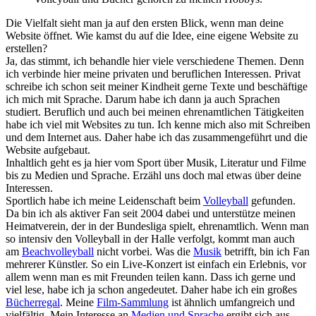
Die Vielfalt sieht man ja auf den ersten Blick, wenn man deine
Website öffnet. Wie kamst du auf die Idee, eine eigene Website zu
erstellen?
Ja, das stimmt, ich behandle hier viele verschiedene Themen. Denn
ich verbinde hier meine privaten und beruflichen Interessen. Privat
schreibe ich schon seit meiner Kindheit gerne Texte und beschäftige
ich mich mit Sprache. Darum habe ich dann ja auch Sprachen
studiert. Beruflich und auch bei meinen ehrenamtlichen Tätigkeiten
habe ich viel mit Websites zu tun. Ich kenne mich also mit Schreiben
und dem Internet aus. Daher habe ich das zusammengeführt und die
Website aufgebaut.
Inhaltlich geht es ja hier vom Sport über Musik, Literatur und Filme
bis zu Medien und Sprache. Erzähl uns doch mal etwas über deine
Interessen.
Sportlich habe ich meine Leidenschaft beim
Volleyball
gefunden.
Da bin ich als aktiver Fan seit 2004 dabei und unterstütze meinen
Heimatverein, der in der Bundesliga spielt, ehrenamtlich. Wenn man
so intensiv den Volleyball in der Halle verfolgt, kommt man auch
am
Beachvolleyball
nicht vorbei. Was die
Musik
betrifft, bin ich Fan
mehrerer Künstler. So ein Live-Konzert ist einfach ein Erlebnis, vor
allem wenn man es mit Freunden teilen kann. Dass ich gerne und
viel lese, habe ich ja schon angedeutet. Daher habe ich ein großes
Bücherregal
. Meine
Film-Sammlung
ist ähnlich umfangreich und
vielfältig. Mein Interesse an
Medien und Sprache
ergibt sich aus