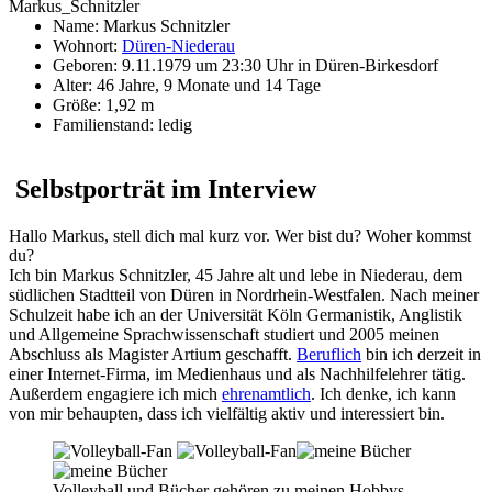
Name:
Markus Schnitzler
Wohnort:
Düren-Niederau
Geboren:
9.11.1979 um 23:30 Uhr in Düren-Birkesdorf
Alter:
46 Jahre, 9 Monate und 14 Tage
Größe:
1,92 m
Familienstand:
ledig
Selbstporträt im Interview
Hallo Markus, stell dich mal kurz vor. Wer bist du? Woher kommst
du?
Ich bin Markus Schnitzler, 45 Jahre alt und lebe in Niederau, dem
südlichen Stadtteil von Düren in Nordrhein-Westfalen. Nach meiner
Schulzeit habe ich an der Universität Köln Germanistik, Anglistik
und Allgemeine Sprachwissenschaft studiert und 2005 meinen
Abschluss als Magister Artium geschafft.
Beruflich
bin ich derzeit in
einer Internet-Firma, im Medienhaus und als Nachhilfelehrer tätig.
Außerdem engagiere ich mich
ehrenamtlich
. Ich denke, ich kann
von mir behaupten, dass ich vielfältig aktiv und interessiert bin.
Volleyball und Bücher gehören zu meinen Hobbys.